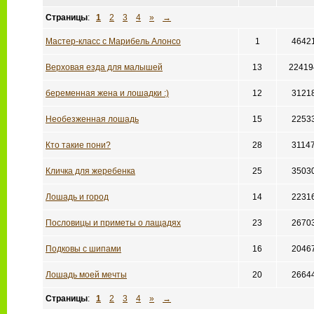
Страницы
:
1
2
3
4
»
→
Мастер-класс с Марибель Алонсо
1
4642
Верховая езда для малышей
13
22419
беременная жена и лошадки :)
12
3121
Необезженная лошадь
15
2253
Кто такие пони?
28
3114
Кличка для жеребенка
25
3503
Лошадь и город
14
2231
Пословицы и приметы о лащадях
23
2670
Подковы с шипами
16
2046
Лошадь моей мечты
20
2664
Страницы
:
1
2
3
4
»
→