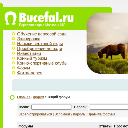
Обучение верховой езде
Экипировка
Навыки верховой езды
Приобретение лошади
Инвестиции
Конный туризм
Конно-спортивные клубы
Форум
Фотогалерея
Главная
/
форум
/ Общий форум
Логин:
Пароль:
Зарегистрироваться
|
Вспомнить пароль
|
Правила форума
Форумы
Ответы
Просмо